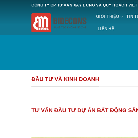
Chuyển
CÔNG TY CP TƯ VẤN XÂY DỰNG VÀ QUY HOẠCH VIỆT
đến
GIỚI THIỆU
TIN 
nội
dung
LIÊN HỆ
ĐẦU TƯ VÀ KINH DOANH
TƯ VẤN ĐẦU TƯ DỰ ÁN BẤT ĐỘNG SẢ