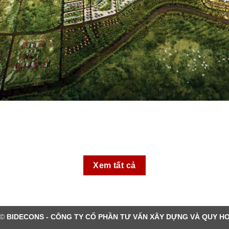
Xem tất cả
 ©
BIDECONS - CÔNG TY CỔ PHẦN TƯ VẤN XÂY DỰNG VÀ QUY H