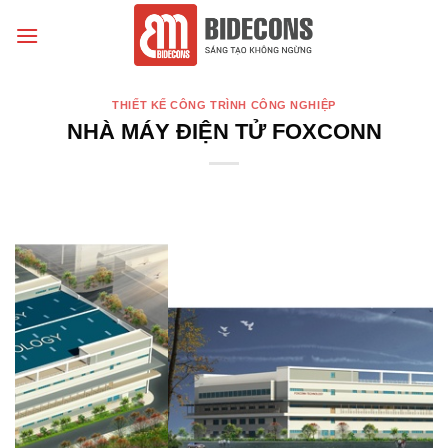
Chuyển
đến
nội
dung
THIẾT KẾ CÔNG TRÌNH CÔNG NGHIỆP
NHÀ MÁY ĐIỆN TỬ FOXCONN