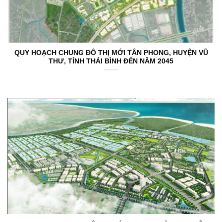
QUY HOẠCH CHUNG ĐÔ THỊ MỚI TÂN PHONG, HUYỆN VŨ
THƯ, TỈNH THÁI BÌNH ĐẾN NĂM 2045