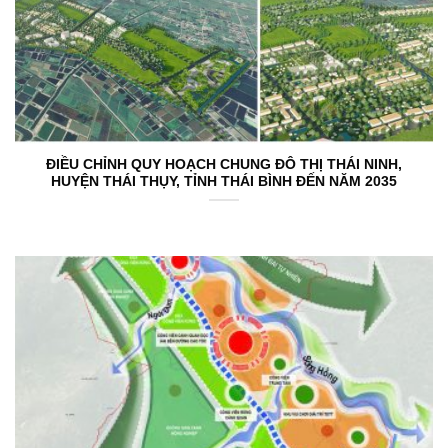
ĐIỀU CHỈNH QUY HOẠCH CHUNG ĐÔ THỊ THÁI NINH,
HUYỆN THÁI THỤY, TỈNH THÁI BÌNH ĐẾN NĂM 2035