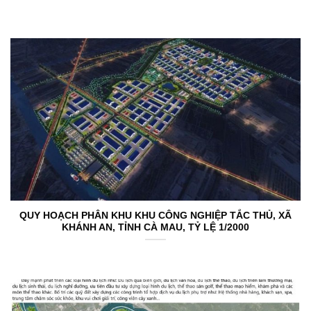
QUY HOẠCH PHÂN KHU KHU CÔNG NGHIỆP TẮC THỦ, XÃ
KHÁNH AN, TỈNH CÀ MAU, TỶ LỆ 1/2000