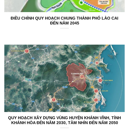
ĐIỀU CHỈNH QUY HOẠCH CHUNG THÀNH PHỐ LÀO CAI
ĐẾN NĂM 2045
QUY HOẠCH XÂY DỰNG VÙNG HUYỆN KHÁNH VĨNH, TỈNH
KHÁNH HÒA ĐẾN NĂM 2030, TẦM NHÌN ĐẾN NĂM 2050