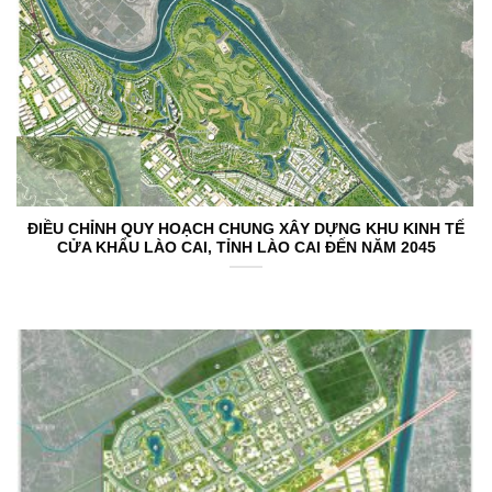
ĐIỀU CHỈNH QUY HOẠCH CHUNG XÂY DỰNG KHU KINH TẾ
CỬA KHẨU LÀO CAI, TỈNH LÀO CAI ĐẾN NĂM 2045