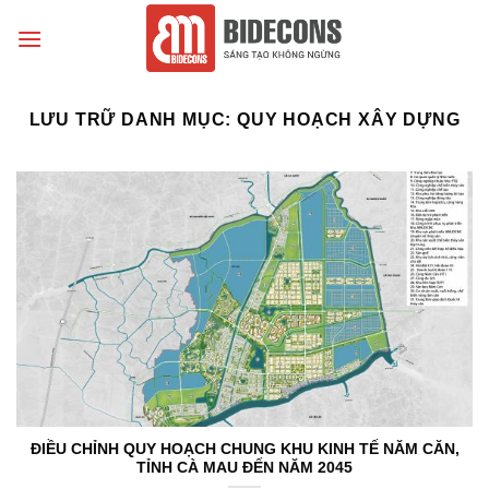
Chuyển
đến
nội
dung
LƯU TRỮ DANH MỤC:
QUY HOẠCH XÂY DỰNG
ĐIỀU CHỈNH QUY HOẠCH CHUNG KHU KINH TẾ NĂM CĂN,
TỈNH CÀ MAU ĐẾN NĂM 2045