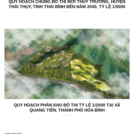
QUY HOẠCH CHUNG ĐÔ THỊ MỚI THỤY TRƯỜNG, HUYỆN
THÁI THỤY, TỈNH THÁI BÌNH ĐẾN NĂM 2040, TỶ LỆ 1/5000
QUY HOẠCH PHÂN KHU ĐÔ THỊ TỶ LỆ 1/2000 TẠI XÃ
QUANG TIẾN, THÀNH PHỐ HÒA BÌNH