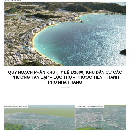
QUY HOẠCH PHÂN KHU (TỶ LỆ 1/2000) KHU DÂN CƯ CÁC
PHƯỜNG TÂN LẬP – LỘC THỌ – PHƯỚC TIẾN, THÀNH
PHỐ NHA TRANG