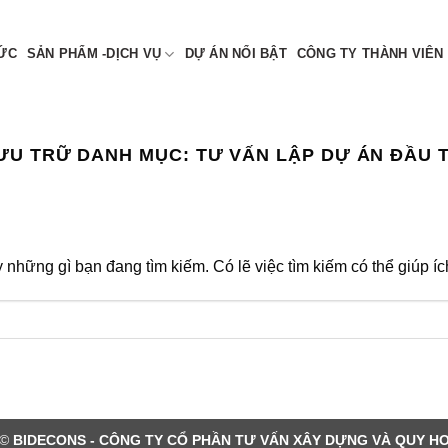
 NAM
TỨC
SẢN PHẨM -DỊCH VỤ
DỰ ÁN NỔI BẬT
CÔNG TY THÀNH VIÊN
ƯU TRỮ DANH MỤC:
TƯ VẤN LẬP DỰ ÁN ĐẦU 
 những gì bạn đang tìm kiếm. Có lẽ việc tìm kiếm có thể giúp íc
 ©
BIDECONS - CÔNG TY CỔ PHẦN TƯ VẤN XÂY DỰNG VÀ QUY H