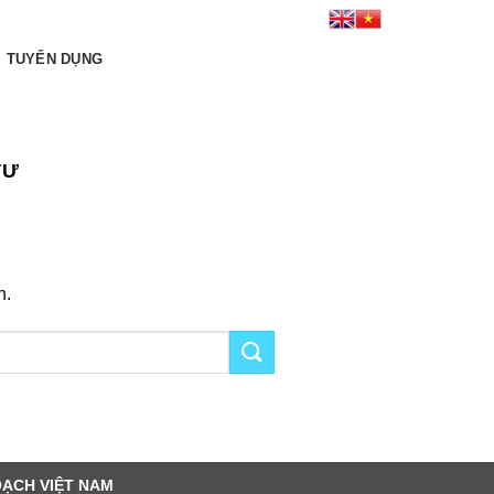
Kết nối tới chúng tôi:
TUYỂN DỤNG
TƯ
h.
OẠCH VIỆT NAM