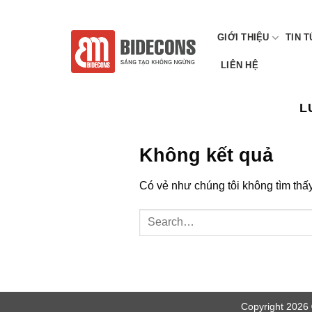
Chuyển
CÔNG TY CP TƯ VẤN XÂY DỰNG VÀ QUY HOẠCH VIỆT
đến
GIỚI THIỆU
TIN 
nội
dung
LIÊN HỆ
L
Không kết quả
Có vẻ như chúng tôi không tìm thấy
Copyright 2026