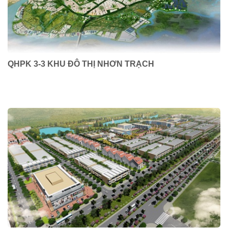
QHPK 3-3 KHU ĐÔ THỊ NHƠN TRẠCH