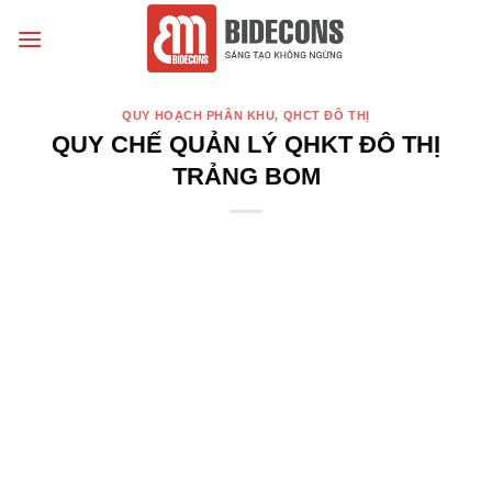
Chuyển
đến
nội
dung
QUY HOẠCH PHÂN KHU, QHCT ĐÔ THỊ
QUY CHẾ QUẢN LÝ QHKT ĐÔ THỊ
TRẢNG BOM