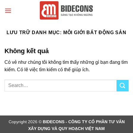
Chuyển
đến
nội
dung
LƯU TRỮ DANH MỤC:
MÔI GIỚI BẤT ĐỘNG SẢN
Không kết quả
Có vẻ như chúng tôi không tìm thấy những gì bạn đang tìm
kiếm. Có lẽ việc tìm kiếm có thể giúp ích.
Copyright 2026 ©
BIDECONS - CÔNG TY CỔ PHẦN TƯ VẤN
XÂY DỰNG VÀ QUY HOẠCH VIỆT NAM