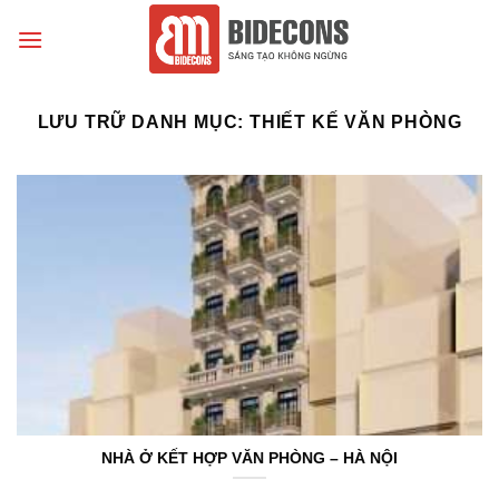
Chuyển
đến
nội
dung
LƯU TRỮ DANH MỤC:
THIẾT KẾ VĂN PHÒNG
NHÀ Ở KẾT HỢP VĂN PHÒNG – HÀ NỘI