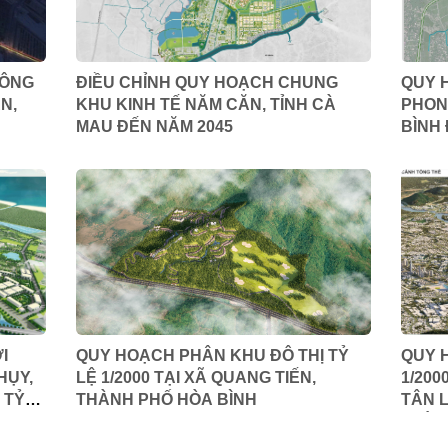
CÔNG
ĐIỀU CHỈNH QUY HOẠCH CHUNG
QUY 
N,
KHU KINH TẾ NĂM CĂN, TỈNH CÀ
PHONG
MAU ĐẾN NĂM 2045
BÌNH
I
QUY HOẠCH PHÂN KHU ĐÔ THỊ TỶ
QUY 
HỤY,
LỆ 1/2000 TẠI XÃ QUANG TIẾN,
1/20
 TỶ
THÀNH PHỐ HÒA BÌNH
TÂN L
THÀN