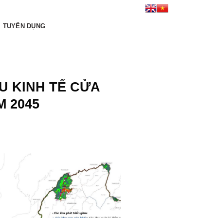
Kết nối tới chúng tôi:
TUYỂN DỤNG
U KINH TẾ CỬA
M 2045