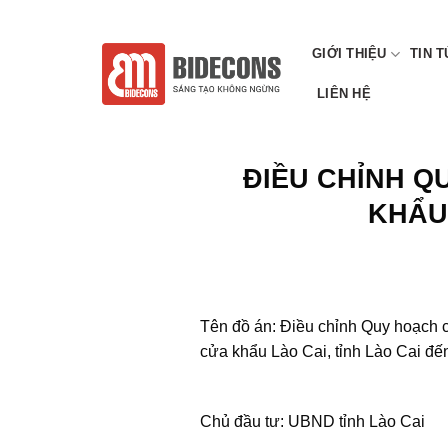
Chuyển
CÔNG TY CP TƯ VẤN XÂY DỰNG VÀ QUY HOẠCH VIỆT
đến
GIỚI THIỆU
TIN 
nội
dung
LIÊN HỆ
ĐIỀU CHỈNH Q
KHẨU 
Tên đồ án: Điều chỉnh Quy hoạch 
cửa khẩu Lào Cai, tỉnh Lào Cai đ
Chủ đầu tư: UBND tỉnh Lào Cai