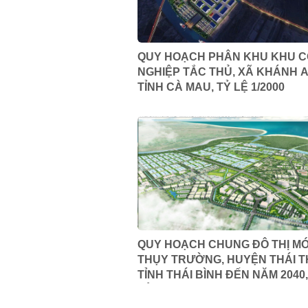
QUY HOẠCH PHÂN KHU KHU 
NGHIỆP TẮC THỦ, XÃ KHÁNH A
TỈNH CÀ MAU, TỶ LỆ 1/2000
QUY HOẠCH CHUNG ĐÔ THỊ MỚ
THỤY TRƯỜNG, HUYỆN THÁI T
TỈNH THÁI BÌNH ĐẾN NĂM 2040,
LỆ 1/5000