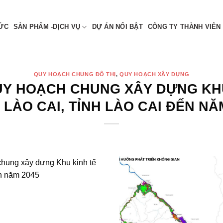
 NAM
TỨC
SẢN PHẨM -DỊCH VỤ
DỰ ÁN NỔI BẬT
CÔNG TY THÀNH VIÊN
QUY HOẠCH CHUNG ĐÔ THỊ
,
QUY HOẠCH XÂY DỰNG
UY HOẠCH CHUNG XÂY DỰNG KH
LÀO CAI, TỈNH LÀO CAI ĐẾN NĂ
chung xây dựng Khu kinh tế
ến năm 2045