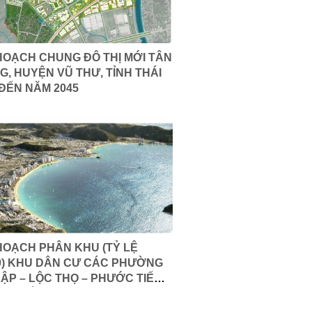
HOẠCH CHUNG ĐÔ THỊ MỚI TÂN
, HUYỆN VŨ THƯ, TỈNH THÁI
 ĐẾN NĂM 2045
HOẠCH PHÂN KHU (TỶ LỆ
00) KHU DÂN CƯ CÁC PHƯỜNG
ẬP – LỘC THỌ – PHƯỚC TIẾN,
H PHỐ NHA TRANG