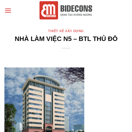
Chuyển
đến
nội
dung
THIẾT KẾ XÂY DỰNG
NHÀ LÀM VIỆC N5 – BTL THỦ ĐÔ