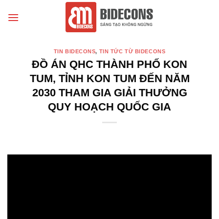
Chuyển
đến
nội
dung
TIN BIDECONS
,
TIN TỨC TỪ BIDECONS
ĐỒ ÁN QHC THÀNH PHỐ KON
TUM, TỈNH KON TUM ĐẾN NĂM
2030 THAM GIA GIẢI THƯỞNG
QUY HOẠCH QUỐC GIA