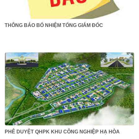
THÔNG BÁO BỔ NHIỆM TỔNG GIÁM ĐỐC
PHÊ DUYỆT QHPK KHU CÔNG NGHIỆP HẠ HÒA