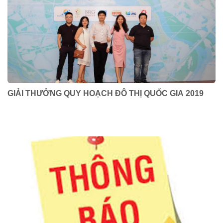
GIẢI THƯỞNG QUY HOẠCH ĐÔ THỊ QUỐC GIA 2019