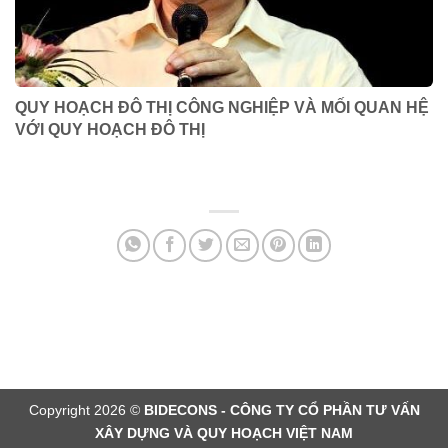
QUY HOẠCH ĐÔ THỊ CÔNG NGHIỆP VÀ MỐI QUAN HỆ
VỚI QUY HOẠCH ĐÔ THỊ
Copyright 2026 ©
BIDECONS - CÔNG TY CỔ PHẦN TƯ VẤN
XÂY DỰNG VÀ QUY HOẠCH VIỆT NAM