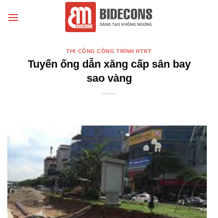
Chuyển
đến
nội
dung
THI CÔNG CÔNG TRÌNH HTKT
Tuyến ống dẫn xăng cấp sân bay
sao vàng