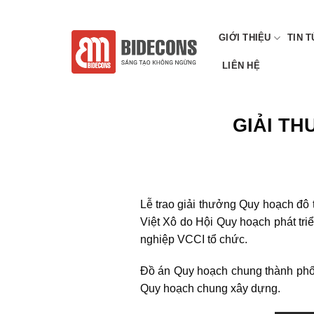
Chuyển
CÔNG TY CP TƯ VẤN XÂY DỰNG VÀ QUY HOẠCH VIỆT
đến
GIỚI THIỆU
TIN 
nội
dung
LIÊN HỆ
GIẢI TH
Lễ trao giải thưởng Quy hoạch đô 
Việt Xô do Hội Quy hoạch phát tr
nghiệp VCCI tổ chức.
Đồ án Quy hoạch chung thành phố
Quy hoạch chung xây dựng.