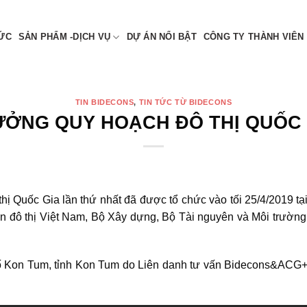
 NAM
TỨC
SẢN PHẨM -DỊCH VỤ
DỰ ÁN NỔI BẬT
CÔNG TY THÀNH VIÊN
TIN BIDECONS
,
TIN TỨC TỪ BIDECONS
ƯỞNG QUY HOẠCH ĐÔ THỊ QUỐC 
thị Quốc Gia lần thứ nhất đã được tổ chức vào tối 25/4/2019 
iển đô thị Việt Nam, Bộ Xây dựng, Bộ Tài nguyên và Môi trư
 Kon Tum, tỉnh Kon Tum do Liên danh tư vấn Bidecons&ACG+D