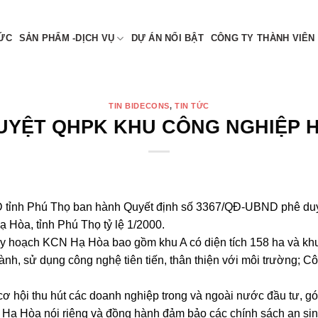
 NAM
TỨC
SẢN PHẨM -DỊCH VỤ
DỰ ÁN NỔI BẬT
CÔNG TY THÀNH VIÊN
TIN BIDECONS
,
TIN TỨC
UYỆT QHPK KHU CÔNG NGHIỆP 
tỉnh Phú Thọ ban hành Quyết định số 3367/QĐ-UBND phê duy
Hòa, tỉnh Phú Thọ tỷ lệ 1/2000.
 hoạch KCN Hạ Hòa bao gồm khu A có diện tích 158 ha và khu 
nh, sử dụng công nghệ tiên tiến, thân thiện với môi trường; C
 hội thu hút các doanh nghiệp trong và ngoài nước đầu tư, gó
 Hạ Hòa nói riêng và đồng hành đảm bảo các chính sách an sin