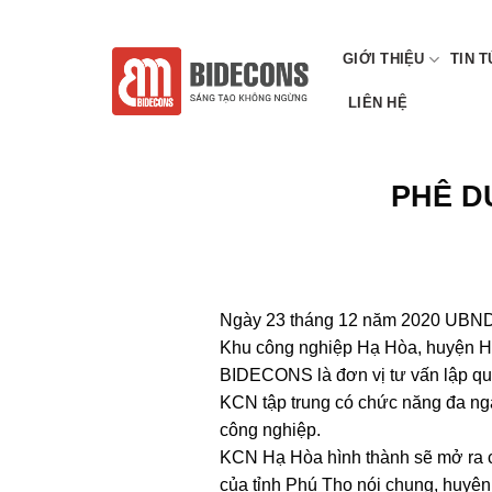
Chuyển
CÔNG TY CP TƯ VẤN XÂY DỰNG VÀ QUY HOẠCH VIỆT
đến
GIỚI THIỆU
TIN 
nội
dung
LIÊN HỆ
PHÊ D
Ngày 23 tháng 12 năm 2020 UBND 
Khu công nghiệp Hạ Hòa, huyện Hạ 
BIDECONS là đơn vị tư vấn lập quy
KCN tập trung có chức năng đa ngà
công nghiệp.
KCN Hạ Hòa hình thành sẽ mở ra cơ
của tỉnh Phú Thọ nói chung, huyện