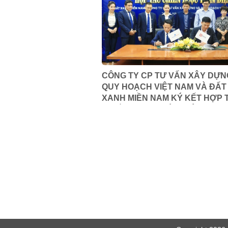
CÔNG TY CP TƯ VẤN XÂY DỰN
QUY HOẠCH VIỆT NAM VÀ ĐẤT
XANH MIỀN NAM KÝ KẾT HỢP 
CHIẾN LƯỢC TOÀN DIỆN