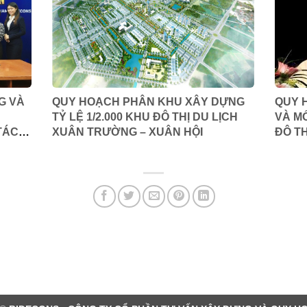
G VÀ
QUY HOẠCH PHÂN KHU XÂY DỰNG
QUY 
TỶ LỆ 1/2.000 KHU ĐÔ THỊ DU LỊCH
VÀ M
TÁC
XUÂN TRƯỜNG – XUÂN HỘI
ĐÔ TH