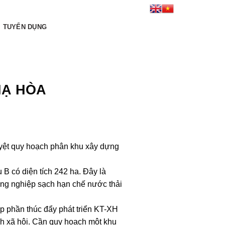
Kết nối tới chúng tôi:
TUYỂN DỤNG
HẠ HÒA
ệt quy hoạch phân khu xây dựng
B có diện tích 242 ha. Đây là
ông nghiệp sạch hạn chế nước thải
p phần thúc đẩy phát triển KT-XH
h xã hội. Cần quy hoạch một khu