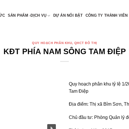
 NAM
TỨC
SẢN PHẨM -DỊCH VỤ
DỰ ÁN NỔI BẬT
CÔNG TY THÀNH VIÊN
QUY HOẠCH PHÂN KHU, QHCT ĐÔ THỊ
KĐT PHÍA NAM SÔNG TAM ĐIỆP
Quy hoạch phân khu tỷ lệ 1/
Tam Điệp
Địa điểm: Thị xã Bỉm Sơn, 
Chủ đầu tư: Phòng Quản lý đ