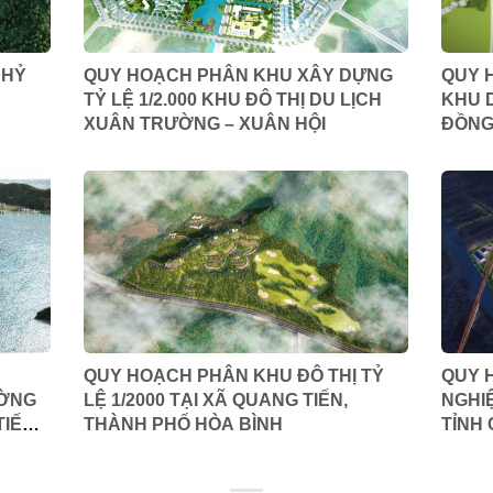
 HỶ
QUY HOẠCH PHÂN KHU XÂY DỰNG
QUY H
TỶ LỆ 1/2.000 KHU ĐÔ THỊ DU LỊCH
KHU 
XUÂN TRƯỜNG – XUÂN HỘI
ĐỒNG
LẠNG
QUY HOẠCH PHÂN KHU ĐÔ THỊ TỶ
QUY 
ƯỜNG
LỆ 1/2000 TẠI XÃ QUANG TIẾN,
NGHI
IẾN,
THÀNH PHỐ HÒA BÌNH
TỈNH 