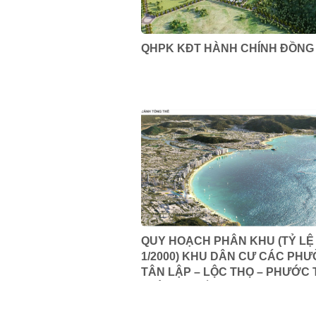
QHPK KĐT HÀNH CHÍNH ĐỒNG
QUY HOẠCH PHÂN KHU (TỶ LỆ
1/2000) KHU DÂN CƯ CÁC PH
TÂN LẬP – LỘC THỌ – PHƯỚC T
THÀNH PHỐ NHA TRANG