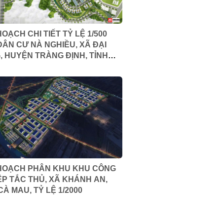
OẠCH CHI TIẾT TỶ LỆ 1/500
DÂN CƯ NÀ NGHIỀU, XÃ ĐẠI
, HUYỆN TRÀNG ĐỊNH, TỈNH
 SƠN
HOẠCH PHÂN KHU KHU CÔNG
ỆP TẮC THỦ, XÃ KHÁNH AN,
CÀ MAU, TỶ LỆ 1/2000