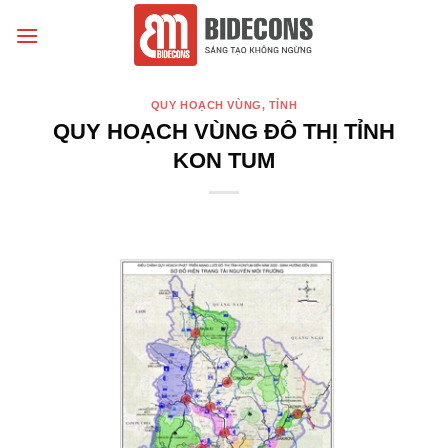
Chuyển
đến
nội
dung
QUY HOẠCH VÙNG, TỈNH
QUY HOẠCH VÙNG ĐÔ THỊ TỈNH
KON TUM