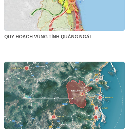
QUY HOẠCH VÙNG TỈNH QUẢNG NGÃI