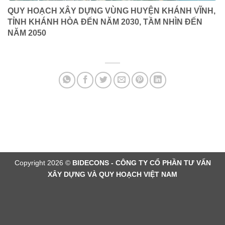
QUY HOẠCH XÂY DỰNG VÙNG HUYỆN KHÁNH VĨNH,
TỈNH KHÁNH HÒA ĐẾN NĂM 2030, TẦM NHÌN ĐẾN
NĂM 2050
Copyright 2026 ©
BIDECONS - CÔNG TY CỔ PHẦN TƯ VẤN
XÂY DỰNG VÀ QUY HOẠCH VIỆT NAM