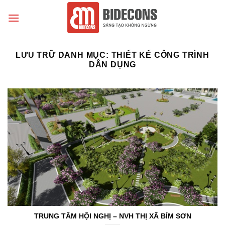
Chuyển
đến
nội
dung
LƯU TRỮ DANH MỤC:
THIẾT KẾ CÔNG TRÌNH
DÂN DỤNG
TRUNG TÂM HỘI NGHỊ – NVH THỊ XÃ BỈM SƠN