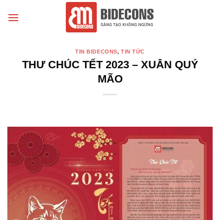
Chuyển
đến
nội
dung
TIN BIDECONS
,
TIN TỨC
THƯ CHÚC TẾT 2023 – XUÂN QUÝ
MÃO