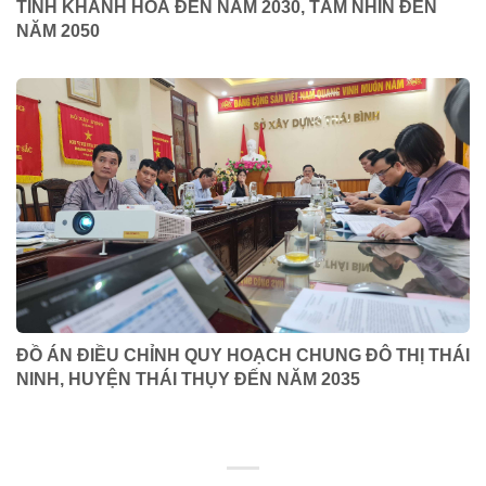
TỈNH KHÁNH HÒA ĐẾN NĂM 2030, TẦM NHÌN ĐẾN
NĂM 2050
ĐỒ ÁN ĐIỀU CHỈNH QUY HOẠCH CHUNG ĐÔ THỊ THÁI
NINH, HUYỆN THÁI THỤY ĐẾN NĂM 2035