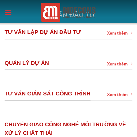
Chuyển
đến
TƯ VẤN ĐẦU TƯ
nội
dung
TƯ VẤN LẬP DỰ ÁN ĐẦU TƯ
Xem thêm
QUẢN LÝ DỰ ÁN
Xem thêm
TƯ VẤN GIÁM SÁT CÔNG TRÌNH
Xem thêm
CHUYỂN GIAO CÔNG NGHỆ MÔI TRƯỜNG VỀ
XỬ LÝ CHẤT THẢI