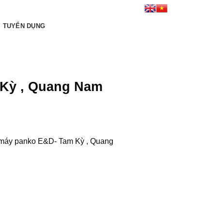
Kết nối tới chúng tôi:
TUYỂN DỤNG
 Kỳ , Quang Nam
 máy panko E&D- Tam Kỳ , Quang