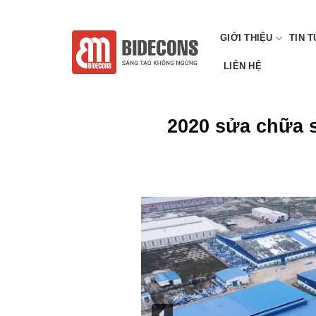
Chuyển
CÔNG TY CP TƯ VẤN XÂY DỰNG VÀ QUY HOẠCH VIỆT
đến
GIỚI THIỆU
TIN 
nội
dung
LIÊN HỆ
2020 sửa chữa 