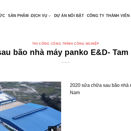
 NAM
TỨC
SẢN PHẨM -DỊCH VỤ
DỰ ÁN NỔI BẬT
CÔNG TY THÀNH VIÊN
THI CÔNG CÔNG TRÌNH CÔNG NGHIỆP
sau bão nhà máy panko E&D- Tam
2020 sửa chữa sau bão nhà
Nam