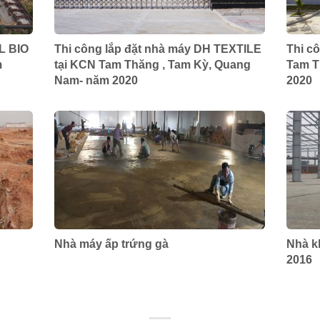
L BIO
Thi công lắp đặt nhà máy DH TEXTILE
Thi c
m
tại KCN Tam Thăng , Tam Kỳ, Quang
Tam T
Nam- năm 2020
2020
Nhà máy ấp trứng gà
Nhà k
2016