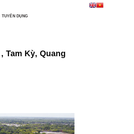
Kết nối tới chúng tôi:
TUYỂN DỤNG
 , Tam Kỳ, Quang