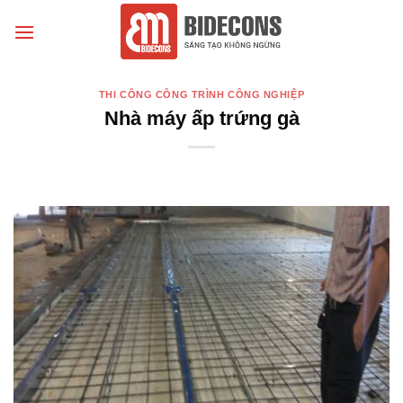
Chuyển
đến
nội
dung
THI CÔNG CÔNG TRÌNH CÔNG NGHIỆP
Nhà máy ấp trứng gà