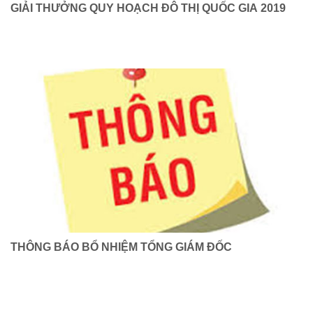
GIẢI THƯỞNG QUY HOẠCH ĐÔ THỊ QUỐC GIA 2019
THÔNG BÁO BỔ NHIỆM TỔNG GIÁM ĐỐC