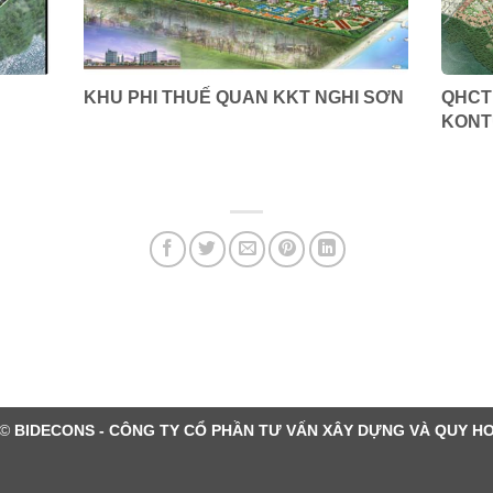
KHU PHI THUẾ QUAN KKT NGHI SƠN
QHCT
KON
 ©
BIDECONS - CÔNG TY CỔ PHẦN TƯ VẤN XÂY DỰNG VÀ QUY H