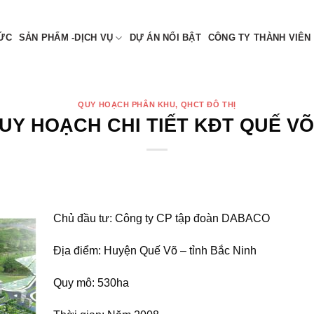
 NAM
TỨC
SẢN PHẨM -DỊCH VỤ
DỰ ÁN NỔI BẬT
CÔNG TY THÀNH VIÊN
QUY HOẠCH PHÂN KHU, QHCT ĐÔ THỊ
UY HOẠCH CHI TIẾT KĐT QUẾ VÕ
Chủ đầu tư: Công ty CP tập đoàn DABACO
Địa điểm: Huyện Quế Võ – tỉnh Bắc Ninh
Quy mô: 530ha