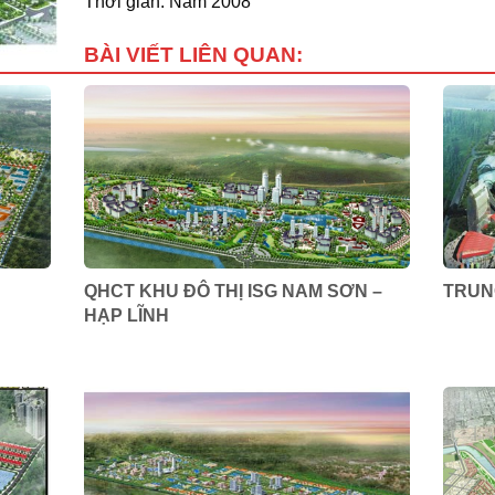
Thời gian: Năm 2008
BÀI VIẾT LIÊN QUAN:
QHCT KHU ĐÔ THỊ ISG NAM SƠN –
TRUN
HẠP LĨNH