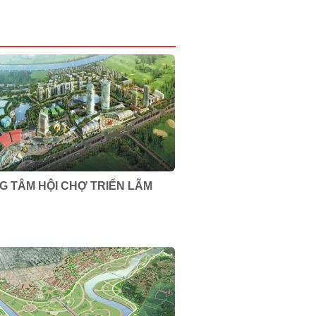
G TÂM HỘI CHỢ TRIỂN LÃM