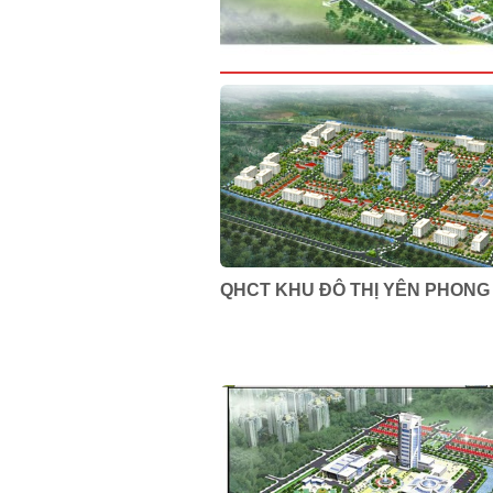
QHCT KHU ĐÔ THỊ YÊN PHONG